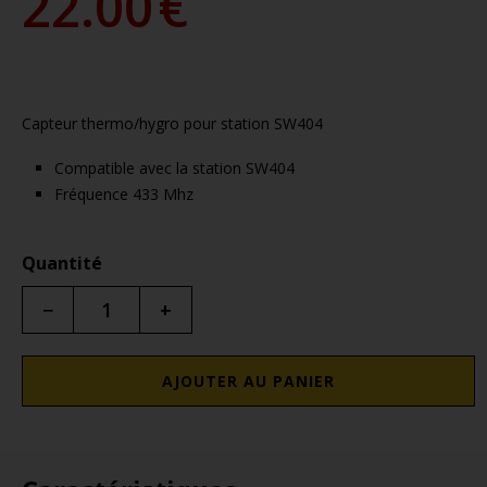
22.00
€
Capteur thermo/hygro pour station SW404
Compatible avec la station SW404
Fréquence 433 Mhz
Quantité
−
+
AJOUTER AU PANIER