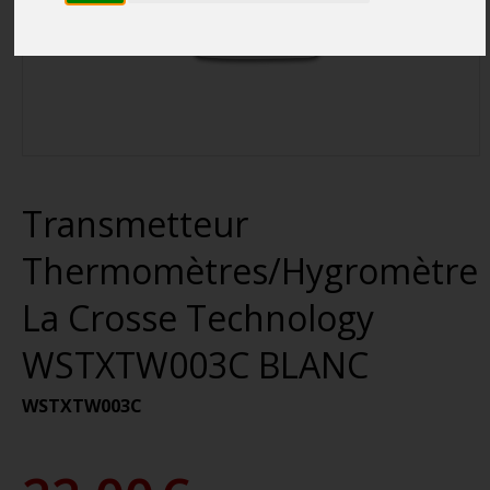
Transmetteur
Thermomètres/Hygromètre
La Crosse Technology
WSTXTW003C BLANC
WSTXTW003C