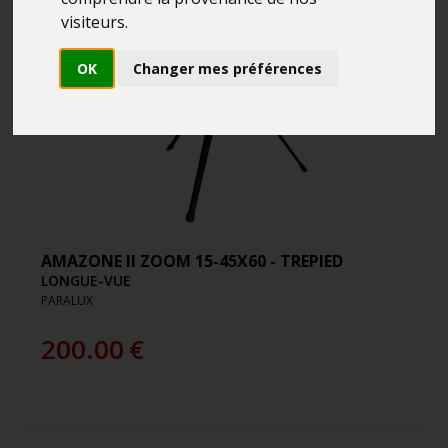
visiteurs.
OK
Changer mes préférences
AMAZONE II ZOOM 15-45X60 - TREPIED
LONGUE-VUE
PARALUX
200.00
€