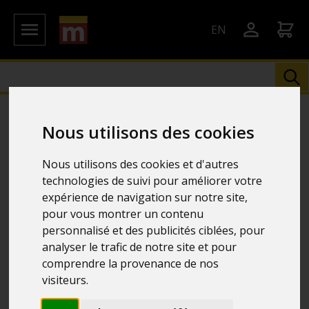
EN
Votre commande pas à pas
Nous utilisons des cookies
Nous utilisons des cookies et d'autres
technologies de suivi pour améliorer votre
Utiliser le Panier
expérience de navigation sur notre site,
Vous pouvez passer commande rapidement et facilement :
pour vous montrer un contenu
personnalisé et des publicités ciblées, pour
Sélectionner l'article que vous désirez acheter, soit via le
analyser le trafic de notre site et pour
menu des familles des produits, soit via le champ de
saisie de la zone de recherche. Une fois dans la page de
comprendre la provenance de nos
l’article, il vous suffit de cliquer sur le bouton
"Ajouter
visiteurs.
au Panier"
.
Pour supprimer un article de votre panier, il suffit de