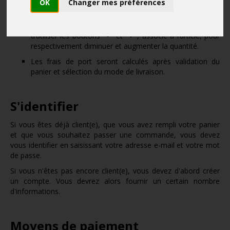
OK
Changer mes préférences
cliquer sur le bouton
"Supprimer"
associé à l’article.
Pour modifier la quantité d'un article, il vous suffit
d’utiliser les boutons
"-"
et
"+"
, associé à l’article, pour
respectivement diminuer et augmenter la quantité.
Les frais de port seront calculés après validation du
panier et sélection du mode de livraison.
S'identifier
Si vous êtes déjà client(e), que vous avez rempli votre panier
et que vous souhaitez passer une commande, vous devez
vous identifier en saisissant votre adresse e-mail et votre mot
de passe.
Si vous n'êtes pas encore client(e), vous devez d'abord créer
un compte. Vous devrez alors fournir un certain nombre
d'informations.
Moyens de paiement