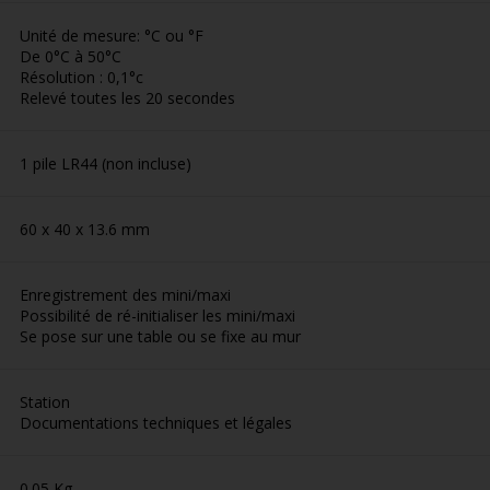
Unité de mesure: °C ou °F
De 0°C à 50°C
Résolution : 0,1°c
Relevé toutes les 20 secondes
1 pile LR44 (non incluse)
60 x 40 x 13.6 mm
Enregistrement des mini/maxi
Possibilité de ré-initialiser les mini/maxi
Se pose sur une table ou se fixe au mur
Station
Documentations techniques et légales
0.05 Kg