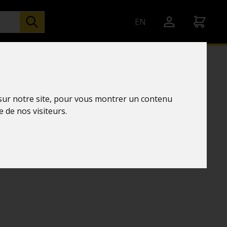
EN
 sur notre site, pour vous montrer un contenu
ératures
e de nos visiteurs.
chnology
C GRIS