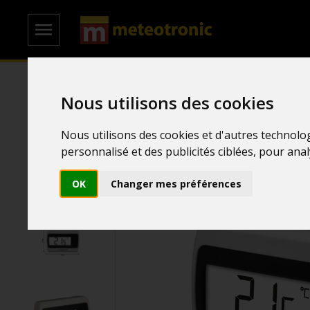
Accueil
/
Stations Météo
/
Stations Températures
Nous utilisons des cookies
Nous utilisons des cookies et d'autres technolo
personnalisé et des publicités ciblées, pour ana
OK
Changer mes préférences