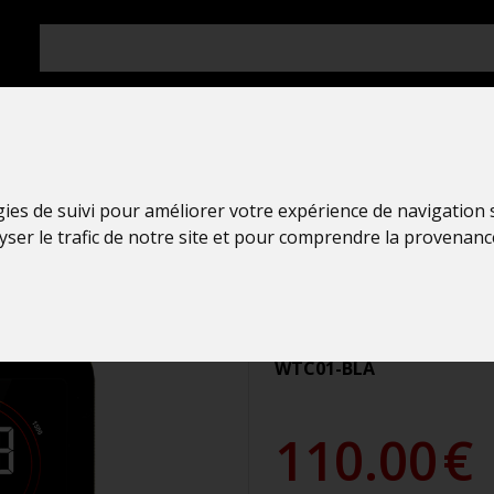
gies de suivi pour améliorer votre expérience de navigation
Station Temp
lyser le trafic de notre site et pour comprendre la provenanc
La Crosse Te
WTC01 NOIR
WTC01-BLA
110.00
€