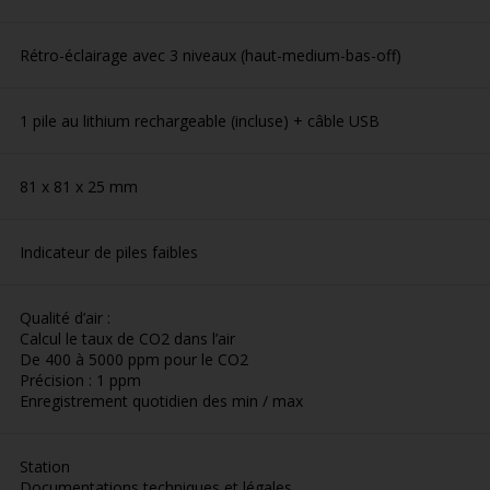
Rétro-éclairage avec 3 niveaux (haut-medium-bas-off)
1 pile au lithium rechargeable (incluse) + câble USB
81 x 81 x 25 mm
Indicateur de piles faibles
Qualité d’air :
Calcul le taux de CO2 dans l’air
De 400 à 5000 ppm pour le CO2
Précision : 1 ppm
Enregistrement quotidien des min / max
Station
Documentations techniques et légales