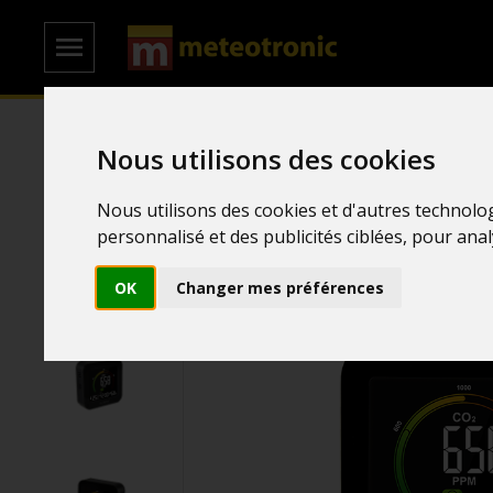
Nous utilisons des cookies
Accueil
/
Stations Météo
/
Stations Températures
Nous utilisons des cookies et d'autres technolo
personnalisé et des publicités ciblées, pour ana
OK
Changer mes préférences