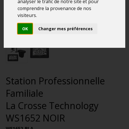
analyser le trafic de notre site et pour
comprendre la provenance de nos
visiteurs.
OK
Changer mes préférences
Station Professionnelle
Familiale
La Crosse Technology
WS1652 NOIR
WS1652-BLA