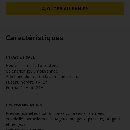
AJOUTER AU PANIER
Caractéristiques
HEURE ET DATE
Heure et date radio pilotées
Calendrier: jour/mois/année
Affichage du jour de la semaine en entier
Fuseau horaire +/-12h
Format 12H ou 24H
PRÉVISIONS MÉTÉO
Prévisions météos par 6 icônes colorées et animées :
ensoleillé, partiellement nuageux, nuageux, pluvieux, orageux
et neigeux
Prévision jour et nuit