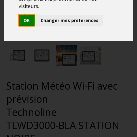
visiteurs.
OK
Changer mes préférences
Station Météo Wi-Fi avec
prévision
Technoline
TLWD3000-BLA STATION