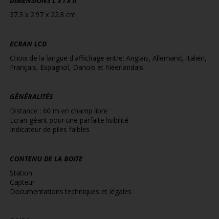
DIMENSIONS
L x l x h
37.3 x 2.97 x 22.8 cm
ECRAN LCD
Choix de la langue d'affichage entre: Anglais, Allemand, Italien,
Français, Espagnol, Danois et Néerlandais
GÉNÉRALITÉS
Distance : 60 m en champ libre
Ecran géant pour une parfaite lisibilité
Indicateur de piles faibles
CONTENU DE LA BOITE
Station
Capteur
Documentations techniques et légales