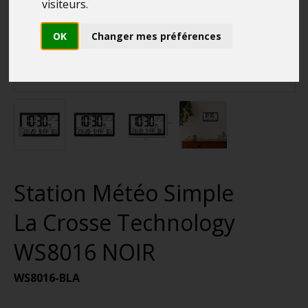
visiteurs.
OK
Changer mes préférences
Station Météo Simple
La Crosse Technology
WS8016 NOIR
WS8016-BLA