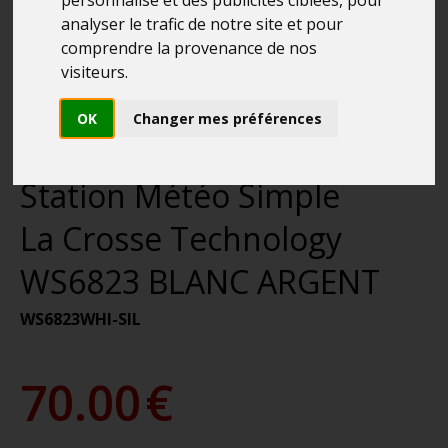
analyser le trafic de notre site et pour
comprendre la provenance de nos
visiteurs.
OK
Changer mes préférences
Station Météo Simple
La Crosse Technology
WS6823 BLANC ARGENT
WS6823WHI-SIL
70.00
€