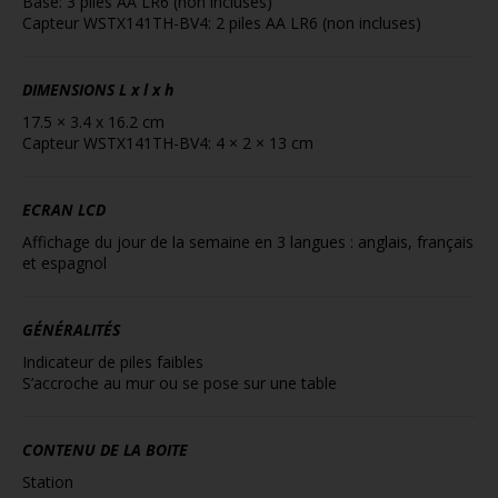
Base: 3 piles AA LR6 (non incluses)
Capteur WSTX141TH-BV4: 2 piles AA LR6 (non incluses)
DIMENSIONS
L x l x h
17.5 × 3.4 x 16.2 cm
Capteur WSTX141TH-BV4: 4 × 2 × 13 cm
ECRAN LCD
Affichage du jour de la semaine en 3 langues : anglais, français
et espagnol
GÉNÉRALITÉS
Indicateur de piles faibles
S’accroche au mur ou se pose sur une table
CONTENU DE LA BOITE
Station