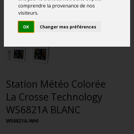
comprendre la provenance de nos
visiteurs.
OK
Changer mes préférences
Station Météo Colorée
La Crosse Technology
WS6821A BLANC
WS6821A-WHI