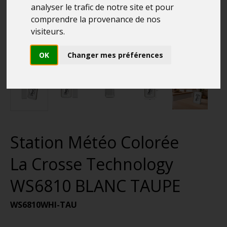
analyser le trafic de notre site et pour
comprendre la provenance de nos
visiteurs.
OK
Changer mes préférences
Station Météo Colorée
La Crosse Technology
WS6810 BLANC TAUPE
WS6810WHI-TAU