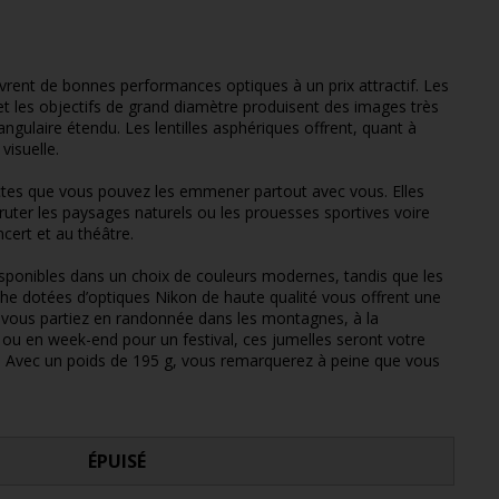
rent de bonnes performances optiques à un prix attractif. Les
 et les objectifs de grand diamètre produisent des images très
ngulaire étendu. Les lentilles asphériques offrent, quant à
visuelle.
actes que vous pouvez les emmener partout avec vous. Elles
ter les paysages naturels ou les prouesses sportives voire
cert et au théâtre.
isponibles dans un choix de couleurs modernes, tandis que les
uche dotées d’optiques Nikon de haute qualité vous offrent une
e vous partiez en randonnée dans les montagnes, à la
e ou en week-end pour un festival, ces jumelles seront votre
 Avec un poids de 195 g, vous remarquerez à peine que vous
ÉPUISÉ