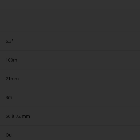
6.3°
100m
21mm
3m
56 à 72 mm
Oui