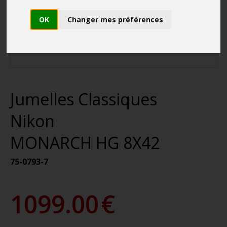
OK
Changer mes préférences
Jumelles Classiques
Nikon
MONARCH HG 8X42
75-0793-7
1099.00
€