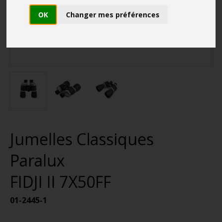
OK
Changer mes préférences
Jumelles Classiques
Paralux
FIDJI II 7X50FF
01-2445-1