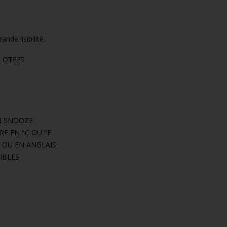
nde lisibilité.
ILOTEES
H
N SNOOZE
E EN °C OU °F
 OU EN ANGLAIS
IBLES