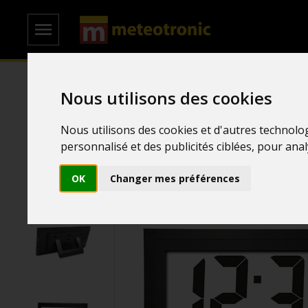
Nous utilisons des cookies
Accueil
/
Horloges et Réveils
/
Horloges
Nous utilisons des cookies et d'autres technolo
personnalisé et des publicités ciblées, pour ana
OK
Changer mes préférences