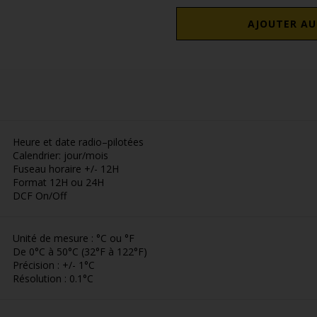
AJOUTER AU
Heure et date radio–pilotées
Calendrier: jour/mois
Fuseau horaire +/- 12H
Format 12H ou 24H
DCF On/Off
Unité de mesure : °C ou °F
De 0°C à 50°C (32°F à 122°F)
Précision : +/- 1°C
Résolution : 0.1°C