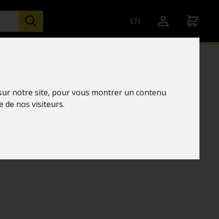
EN
 sur notre site, pour vous montrer un contenu
e de nos visiteurs.
chnology
RALE WS8010 NOIR